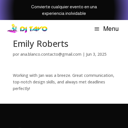
Convierte cualquier evento en una
experiencia inolvidable
Menu
a
Emily Roberts
por
ana.blanco.contacto@gmail.com
|
Jun 3, 2025
Working with Jan was a breeze. Great communication,
top-notch design skills, and always met deadlines
perfectly!